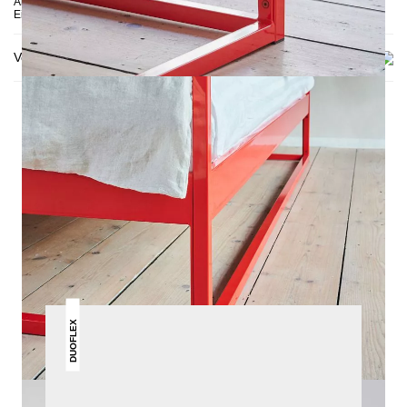
Abgebildet: 90x200, Einlegetiefe 10 cm, Anthrazit, Schwarz, Rot &
Einlegetiefe 14 cm, unbehandelter Stahl
Versand & Lieferung
DAS KÖNNTE DIR AUCH
GEFALLEN
DUOFLEX