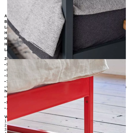
Abmessungen
Breite:
126 cm
Länge:
206 cm
Höhe:
200 cm / 216 cm / 226 cm
Höhe bis zur Rahmenunterkante:
25 cm
Höhe bis zur Rahmenoberkante:
35 cm / 39 cm
Lattenrostabsenkung:
10 cm oder 14 cm
Zusätzliche Informationen
• Handmade
• Metall: Pulverbeschichtet
• Fußstopfen aus Kunststoff
• Seitenablagen für Lattenrost 2,8 cm
• Ohne Lattenrost (wir empfehlen bei Einlegetiefe von 10 cm max. 6-7 cm
hohe Lattenroste, damit die Matratze 3-4 cm in den Rahmen einsinkt)
• Ohne Matratze
• Lieferzustand: Zerlegt
• Andere RAL-Farben auf Anfrage möglich
Verpackungsdetails
1. Karton: 2100x180x130 mm, ≈ 20 kg
2. Karton: 1300x420x100 mm, ≈ 15 kg
3. Karton: 2050x420x100 mm, ≈ 15 kg