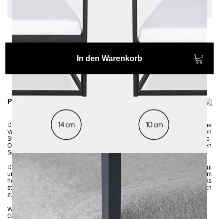
220 cm
In den Warenkorb
Produktinformationen
Das schlichte und puristische Himmelbett
SIDERA
stellt eine moderne
Variante eines Himmelbettes dar. Auch ohne einem passenden
Stoff verwandelt es Ihr Schlafzimmer ganz schnell in eine gemütliche Ruhe-
Oase. In der Größe 120x200 perfekt als Schlafplatz in einem kleinen
Schlafzimmer oder als cooles Einzelbett in einem Jugendzimmer.
Das Metallbett wird aus 3x3 cm Vierkantrohren in Handarbeit gefertigt
und anschließend umweltschonend pulverbeschichtet. Die 10 cm oder 14 cm
hohen Seitenleisten sorgen dafür, dass die Matratze fest im Gestell sitzt. Das
stabile Metallgestell wird zerlegt an Sie geliefert und kann ganz einfach
zusammengebaut werden.
Wenn Sie sich bezüglich der Farbe unsicher sind, können Sie
hier
bis zu 5
Gratis-Farbproben anfordern :-)