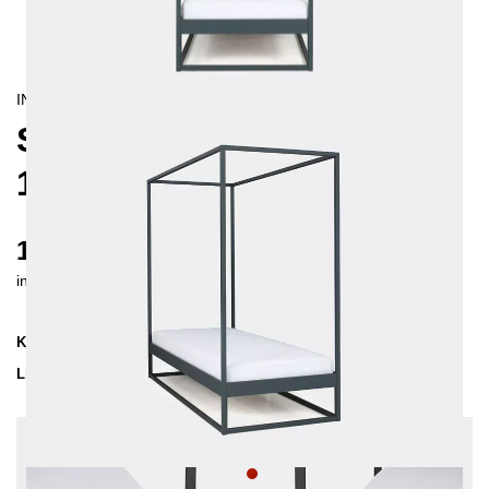
INDUSTRIAL/
CONTEMPORAIN
SIDERA HIMMELBETT
120X200 CM
1025 €
inkl. MwSt. inkl. Versandkosten (DE)
Kollektion
SIDERA
Lieferzeit
2-3 Wochen
| vsl. 21. Aug - 28. Aug
Konfiguration bearbeiten
Einlegetiefe: 10 cm, Farben:
Rot, Sonderlänge: