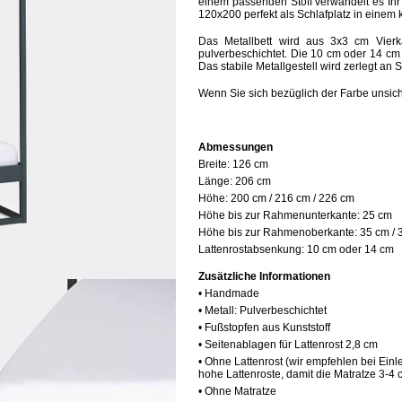
einem passenden Stoff verwandelt es Ihr
120x200 perfekt als Schlafplatz in einem
Das Metallbett wird aus 3x3 cm Vierk
pulverbeschichtet. Die 10 cm oder 14 cm h
Das stabile Metallgestell wird zerlegt a
Wenn Sie sich bezüglich der Farbe unsic
Abmessungen
Breite:
126 cm
Länge:
206 cm
Höhe:
200 cm / 216 cm / 226 cm
Höhe bis zur Rahmenunterkante:
25 cm
Höhe bis zur Rahmenoberkante:
35 cm / 
Lattenrostabsenkung:
10 cm oder 14 cm
Zusätzliche Informationen
• Handmade
• Metall: Pulverbeschichtet
• Fußstopfen aus Kunststoff
• Seitenablagen für Lattenrost 2,8 cm
• Ohne Lattenrost (wir empfehlen bei Ein
hohe Lattenroste, damit die Matratze 3-4
• Ohne Matratze