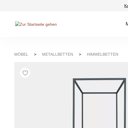
K
Suche springen
Zur Hauptnavigation springen
MÖBEL
>
METALLBETTEN
>
HIMMELBETTEN