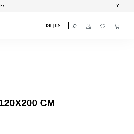
ht
X
DE
|
EN
120X200 CM