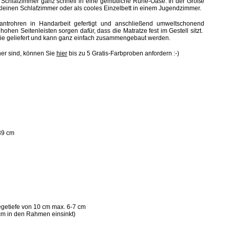
 Schlafzimmer ganz schnell in eine gemütliche Ruhe-Oase. In der Größe
 kleinen Schlafzimmer oder als cooles Einzelbett in einem Jugendzimmer.
antrohren in Handarbeit gefertigt und anschließend umweltschonend
ohen Seitenleisten sorgen dafür, dass die Matratze fest im Gestell sitzt.
n Sie geliefert und kann ganz einfach zusammengebaut werden.
her sind, können Sie
hier
bis zu 5 Gratis-Farbproben anfordern :-)
39 cm
legetiefe von 10 cm max. 6-7 cm
 cm in den Rahmen einsinkt)