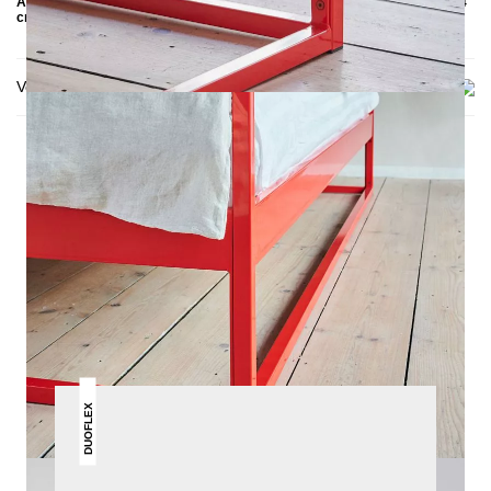
Abgebildet: Einlegetiefe 10 cm, Anthrazit, Schwarz, Rot & Einlegetiefe 14
cm, unbehandelter Stahl
Versand & Lieferung
DAS KÖNNTE DIR AUCH
GEFALLEN
DUOFLEX