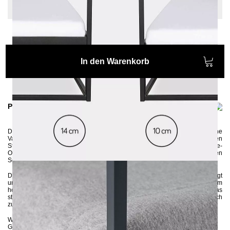
220 cm
In den Warenkorb
Produktinformationen
Das schlichte und puristische Himmelbett
SIDERA
stellt eine moderne
Variante eines Himmelbettes dar. Auch ohne einem passenden
Stoff verwandelt es Ihr Schlafzimmer ganz schnell in eine gemütliche Ruhe-
Oase. In der Größe 90x200 perfekt als Schlafplatz in einem kleinen
Schlafzimmer oder als cooles Einzelbett in einem Jugendzimmer.
Das Metallbett wird aus 3x3 cm Vierkantrohren in Handarbeit gefertigt
und anschließend umweltschonend pulverbeschichtet. Die 10 cm oder 14 cm
hohen Seitenleisten sorgen dafür, dass die Matratze fest im Gestell sitzt. Das
stabile Metallgestell wird zerlegt an Sie geliefert und kann ganz einfach
zusammengebaut werden.
Wenn Sie sich bezüglich der Farbe unsicher sind, können Sie
hier
bis zu 5
Gratis-Farbproben anfordern :-)