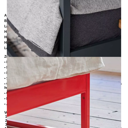
Abmessungen
Breite:
96 cm
Länge:
206 cm / 216 cm / 226 cm
Höhe:
200 cm
Höhe bis zur Rahmenunterkante:
25 cm
Höhe bis zur Rahmenoberkante:
35 cm / 39 cm
Lattenrostabsenkung:
10 cm / 14 cm
Zusätzliche Informationen
• Handmade
• Metall: Pulverbeschichtet
• Fußstopfen aus Kunststoff
• Seitenablagen für Lattenrost 2,8 cm
• Ohne Lattenrost (wir empfehlen bei Einlegetiefe von 10 cm max. 6-7 cm
hohe Lattenroste, damit die Matratze 3-4 cm in den Rahmen einsinkt)
• Ohne Matratze
• Lieferzustand: Zerlegt
• Andere RAL-Farben auf Anfrage möglich
Verpackungsdetails
1. Karton: 2100x180x130 mm, ≈ 20 kg
2. Karton: 1000x420x100 mm, ≈ 10 kg
3. Karton: 2050x420x100 mm, ≈ 12 kg