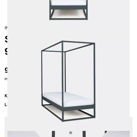
INDUSTRIAL/
CONTEMPORAIN
SIDERA HIMMELBETT
90X200 CM
950 €
inkl. MwSt. inkl. Versandkosten (DE)
Kollektion
SIDERA
Lieferzeit
2-3 Wochen
| vsl. 23. Aug - 30. Aug
Konfiguration bearbeiten
Einlegetiefe: 10 cm, Farben:
Grau, Sonderlänge: