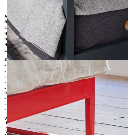
Abmessungen
Breite:
96 cm
Länge:
206 cm / 216 cm / 226 cm
Höhe:
200 cm
Höhe bis zur Rahmenunterkante:
25 cm
Höhe bis zur Rahmenoberkante:
35 cm / 39 cm
Lattenrostabsenkung:
10 cm / 14 cm
Zusätzliche Informationen
• Handmade
• Metall: Pulverbeschichtet
• Fußstopfen aus Kunststoff
• Seitenablagen für Lattenrost 2,8 cm
• Ohne Lattenrost (wir empfehlen bei Einlegetiefe von 10 cm max. 6-7 cm
hohe Lattenroste, damit die Matratze 3-4 cm in den Rahmen einsinkt)
• Ohne Matratze
• Lieferzustand: Zerlegt
• Andere RAL-Farben auf Anfrage möglich
Verpackungsdetails
1. Karton: 2100x180x130 mm, ≈ 20 kg
2. Karton: 1000x420x100 mm, ≈ 10 kg
3. Karton: 2050x420x100 mm, ≈ 12 kg