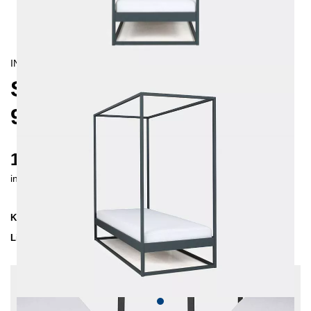
INDUSTRIAL/
CONTEMPORAIN
SIDERA HIMMELBETT
90X200 CM
1055 €
inkl. MwSt. inkl. Versandkosten (DE)
Kollektion
SIDERA
Lieferzeit
2-3 Wochen
| vsl. 20. Aug - 27. Aug
Konfiguration bearbeiten
Einlegetiefe: 14 cm, Farben:
Dunkelblau,