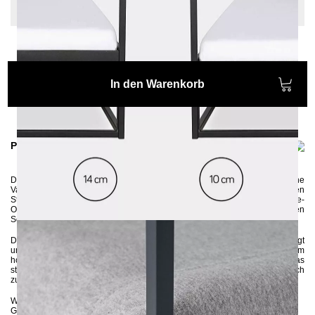
Sonderlänge: 220 cm
In den Warenkorb
Produktinformationen
Das schlichte und puristische Himmelbett
SIDERA
stellt eine moderne
Variante eines Himmelbettes dar. Auch ohne einem passenden
Stoff verwandelt es Ihr Schlafzimmer ganz schnell in eine gemütliche Ruhe-
Oase. In der Größe 90x200 perfekt als Schlafplatz in einem kleinen
Schlafzimmer oder als cooles Einzelbett in einem Jugendzimmer.
Das Metallbett wird aus 3x3 cm Vierkantrohren in Handarbeit gefertigt
und anschließend umweltschonend pulverbeschichtet. Die 10 cm oder 14 cm
hohen Seitenleisten sorgen dafür, dass die Matratze fest im Gestell sitzt. Das
stabile Metallgestell wird zerlegt an Sie geliefert und kann ganz einfach
zusammengebaut werden.
Wenn Sie sich bezüglich der Farbe unsicher sind, können Sie
hier
bis zu 5
Gratis-Farbproben anfordern :-)