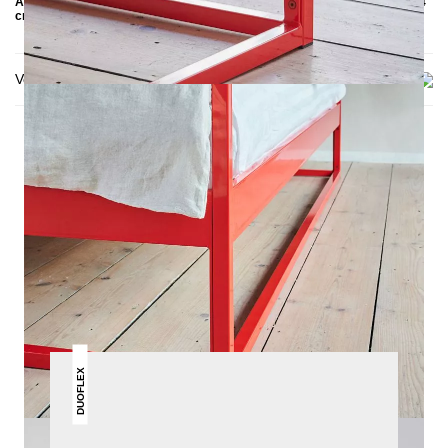
Abgebildet: Einlegetiefe 10 cm, Anthrazit, Schwarz, Rot & Einlegetiefe 14
cm, unbehandelter Stahl
Versand & Lieferung
DAS KÖNNTE DIR AUCH
GEFALLEN
DUOFLEX