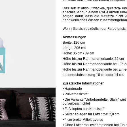
Das Bett ist absolut wackel-, quietsch- un
anschließend in einem RAL-Farbton umwe
sorgen dafür, dass die Matratze nicht v
handwerkliches Wissen zusammengebau
Wenn Sie sich bezüglich der Farbe unsic
Abmessungen
Breite:
126 cm
Länge:
206 cm
Höhe:
35 cm / 39 cm
Höhe bis zur Rahmenunterkante:
25 cm
Höhe bis zur Rahmenoberkante bei Einle
Höhe bis zur Rahmenoberkante bei Einleg
Lattenrostabsenkung:
10 cm oder 14 cm
Zusätzliche Informationen
• Handmade
• Pulverbesichtet
• Die Variante "Unbehandelter Stahl" wird
pulverbeschichtet
• Fußstopfen aus Kunststoff
• Seitenablagen für Lattenrost 2,8 cm
• 4 cm breite Mitteltraverse
• Ohne Lattenrost (wir empfehlen bei Ein