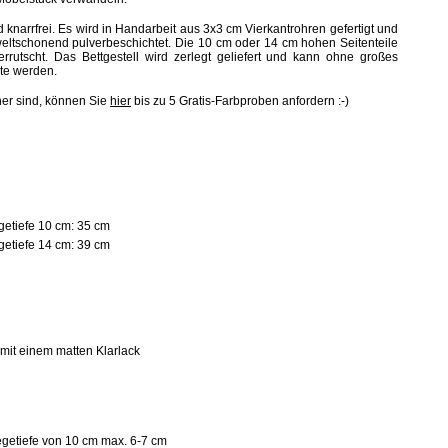
d knarrfrei. Es wird in Handarbeit aus 3x3 cm Vierkantrohren gefertigt und
ltschonend pulverbeschichtet. Die 10 cm oder 14 cm hohen Seitenteile
errutscht. Das Bettgestell wird zerlegt geliefert und kann ohne großes
te werden.
her sind, können Sie
hier
bis zu 5 Gratis-Farbproben anfordern :-)
getiefe 10 cm:
35 cm
etiefe 14 cm: 39 cm
 mit einem matten Klarlack
legetiefe von 10 cm max. 6-7 cm