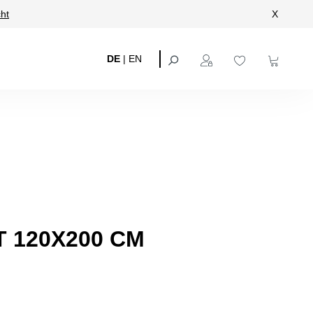
ht
X
DE
|
EN
 120X200 CM