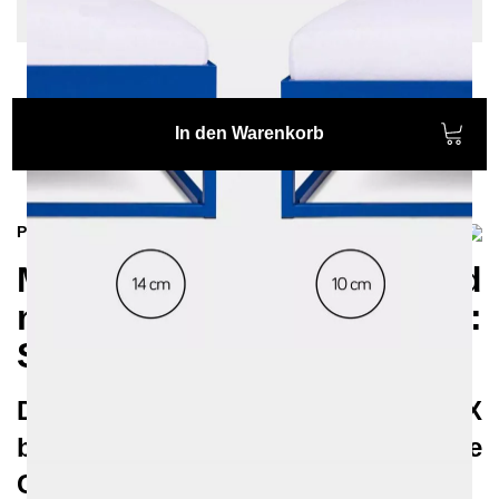
cm, Sonderlänge: Keine
In den Warenkorb
Produktinformationen
Modernes und
nachhaltiges Metallbett:
SIMPLEX
Das geradlinige Metallbett SIMPLEX
bietet vielfältige
Gestaltungsmöglichkeiten