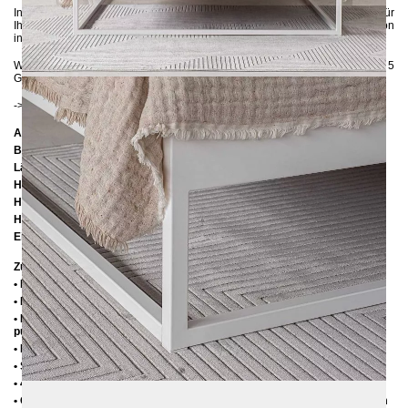
Insgesamt ist das Metallbett SIMPLEX nicht nur eine stilvolle Ergänzung für
Ihr Schlafzimmer, sondern auch eine nachhaltige und langlebige Investition
in Ihre Wohnqualität.
Wenn Sie sich bezüglich der Farbe unsicher sind, können Sie
hier
bis zu 5
Gratis-Farbproben anfordern :-)
-> NEU:
Hier
finden Sie passende Lattenroste.
Abmessungen
Breite:
166 cm
Länge:
206 cm / 216 cm / 226 cm
Höhe:
35 cm / 39 cm
Höhe bis zur Rahmenoberkante bei Einlegetiefe 10 cm: 35 cm
Höhe bis zur Rahmenoberkante bei Einlegetiefe 14 cm: 39 cm
Einlegetiefe = Blendenhöhe: 10 cm oder 14 cm
Zusätzliche Informationen
• Handmade
• Pulverbeschichtet
• Die Variante "Unbehandelter Stahl" wird mit einem matten Klarlack
pulverbeschichtet
• Fußstopfen aus Kunststoff
• Seitenablagen für Lattenrost 2,8 cm
• 4 cm breite Mitteltraverse
• Ohne Lattenrost (wir empfehlen bei Einlegetiefe von 10 cm max. 6-7 cm