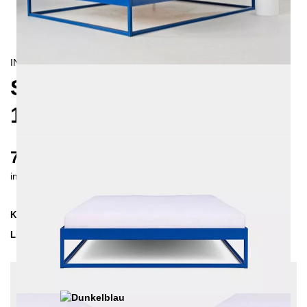
INDUSTRIAL/
CONTEMPORAIN
SIMPLEX METALLBETT
160X200
770 €
inkl. MwSt. inkl. Versandkosten (DE)
Kollektion
SIMPLEX
Lieferzeit
2-3 Wochen
| vsl. 23. Aug - 30. Aug
Konfiguration bearbeiten
Farben:
Dunkelblau, Einlegetiefe: 10