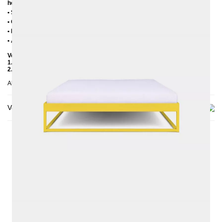
hohe Lattenroste, damit die Matratze 3-4 cm in den Rahmen einsinkt)
• Sitzhöhe = 25 cm + Höhe Lattenrost + Höhe Matratze
• Ohne Matratze
• Lieferzustand: Zerlegt (in 2 Kartons)
• Andere RAL-Farben auf Anfrage möglich
Verpackungsdetails
1. Karton: 210x80x2030 mm, ≈ 20 kg
2. Karton: 1700x420x100 mm, ≈ 25 kg
Abgebildet: 160x200, Einlegetiefe 10 cm, alle Farben
Versand & Lieferung
DAS KÖNNTE DIR AUCH
GEFALLEN