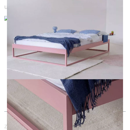
UNSERE WEBSEITEN
Durchschnittliche Bewertung von NOTORIA bei Trustami:
4.98 / 5.00
mit
1.205
Bewertungen
|
Bewertungsgrundlage des Anbieters: 4 Verkaufs- und 1
Bewertungsplattformen
|
14
Jahre Erfahrung
Zahlungsmethoden