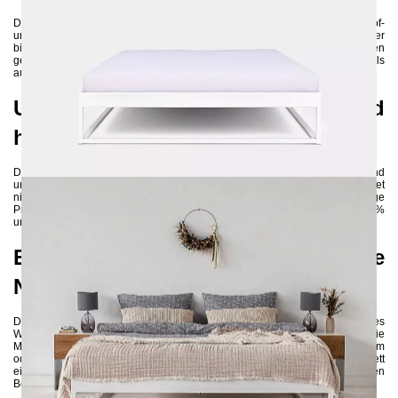
Das Metallbett SIMPLEX besticht durch sein schlichtes Design ohne Kopf-
und Fußteil, was Ihnen viel gestalterischen Freiraum für Ihr Schlafzimmer
bietet. Durch die Verwendung der richtigen Textilien können Sie sich einen
gemütlichen und modernen Rückzugsort schaffen, der sowohl elegant als
auch ausgefallen wirken kann, je nach Farbausführung.
Umweltfreundliche Herstellung und
hohe Langlebigkeit
Das Bett wird aus hochwertigen 3x3 cm Stahlprofilen gefertigt und
umweltschonend pulverbeschichtet. Diese Herstellungsweise gewährleistet
nicht nur eine hohe Stabilität des Bettes, sondern auch eine nachhaltige
Produktion. Metallbetten sind aufgrund ihrer Recyclingfähigkeit zu fast 100%
und ihrer Langlebigkeit eine umweltfreundliche Wahl für Ihr Zuhause.
Einfacher Aufbau und flexible
Nutzungsmöglichkeiten
Das zerlegte Bettgestell wird geliefert und kann ohne großes handwerkliches
Wissen schnell und unkompliziert zusammengebaut werden. Sie haben die
Möglichkeit, entweder ein großes Lattenrost mit den Maßen 160x200 cm
oder zwei kleine Lattenroste mit den Maßen 80x200 cm in das Bett
einzulegen. Dadurch können Sie das Bett ganz nach Ihren individuellen
Bedürfnissen anpassen.