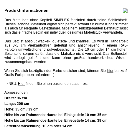
Produktinformationen
Das Metallbett ohne Kopfteil
SIMPLEX
fasziniert durch seine Schlichtheit.
Dieses schöne Metallbett eignet sich perfekt sowohl für bunte Kinderzimmer
als auch für elegante Gästezimmer.
Mit einem selbstgebauten Betthaupt lässt
sich das einfache Bett in ein individuell designtes Möbelstück verwandeln.
Das Bett ist absolut wackel-, quietsch- und knarrfrei. Es wird in Handarbeit
aus 3x3 cm Vierkantrohren gefertigt und anschließend in einem RAL-
Farbton umweltschonend pulverbeschichtet. Die 10 cm oder 14 cm hohen
Seitenteile sorgen dafür, dass die Matratze nicht verrutscht. Das Bettgestell
wird zerlegt geliefert und kann ohne großes handwerkliches Wissen
zusammengebaut werden.
Wenn Sie sich bezüglich der Farbe unsicher sind, können Sie
hier
bis zu 5
Gratis-Farbproben anfordern :-)
-> NEU:
Hier
finden Sie einen passenden Lattenrost.
Abmessungen
Breite:
96 cm
Länge:
206 cm
Höhe:
35 cm / 39 cm
Höhe bis zur Rahmenoberkante bei Einlegetiefe 10 cm: 35 cm
Höhe bis zur Rahmenoberkante bei Einlegetiefe 14 cm: 39 cm
Lattenrostabsenkung: 10 cm oder 14 cm