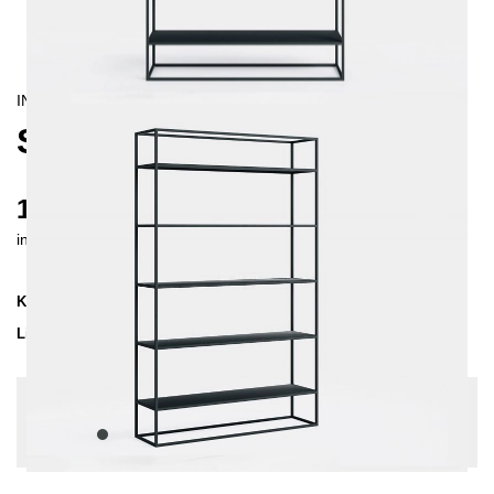
INDUSTRIAL/
CONTEMPORAIN
SIMPLEX REGAL 120
1105 €
inkl. MwSt. inkl. Versandkosten (DE)
Kollektion
SIMPLEX
Lieferzeit
2-3 Wochen
| vsl. 22. Aug - 29. Aug
Konfiguration bearbeiten
Farben:
Anthrazit