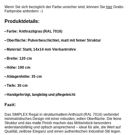
Wenn Sie sich bezüglich der Farbe unsicher sind, können Sie
hier
Gratis-
Farbprobe anfordern :-)
Produktdetails:
• Farbe: Anthrazitgrau (RAL 7016)
• Oberfläche: Pulverbeschichtet, matt mit feiner Struktur
• Material: Stahl, 14x14 mm Vierkantrohre
• Breite: 120 cm
• Höhe: 190 cm
• Ablagenhöhe: 35 cm
• Tiefe: 30 cm
• Handgefertigt, langlebig und pflegeleicht
Fazit:
Das SIMPLEX Regal in strukturmattem Anthrazit (RAL 7016) verbindet
minimalistisches Design mit einer robusten, edlen Oberfläche. Die feine
Struktur und das matte Finish machen das Möbelstück besonders
widerstandsfähig und optisch ansprechend – ideal für alle, die Wert auf
Qualität, zeitlose Eleganz und einen authentischen Industrial-Stil legen.