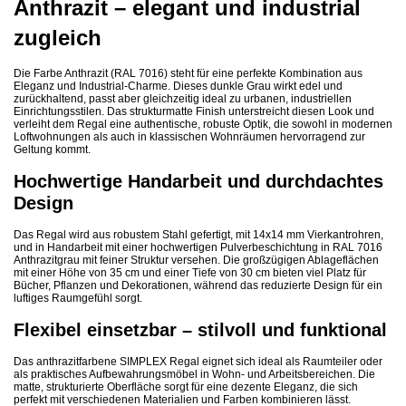
Anthrazit – elegant und industrial
zugleich
Die Farbe Anthrazit (RAL 7016) steht für eine perfekte Kombination aus
Eleganz und Industrial-Charme. Dieses dunkle Grau wirkt edel und
zurückhaltend, passt aber gleichzeitig ideal zu urbanen, industriellen
Einrichtungsstilen. Das strukturmatte Finish unterstreicht diesen Look und
verleiht dem Regal eine authentische, robuste Optik, die sowohl in modernen
Loftwohnungen als auch in klassischen Wohnräumen hervorragend zur
Geltung kommt.
Hochwertige Handarbeit und durchdachtes
Design
Das Regal wird aus robustem Stahl gefertigt, mit 14x14 mm Vierkantrohren,
und in Handarbeit mit einer hochwertigen Pulverbeschichtung in RAL 7016
Anthrazitgrau mit feiner Struktur versehen. Die großzügigen Ablageflächen
mit einer Höhe von 35 cm und einer Tiefe von 30 cm bieten viel Platz für
Bücher, Pflanzen und Dekorationen, während das reduzierte Design für ein
luftiges Raumgefühl sorgt.
Flexibel einsetzbar – stilvoll und funktional
Das anthrazitfarbene SIMPLEX Regal eignet sich ideal als Raumteiler oder
als praktisches Aufbewahrungsmöbel in Wohn- und Arbeitsbereichen. Die
matte, strukturierte Oberfläche sorgt für eine dezente Eleganz, die sich
perfekt mit verschiedenen Materialien und Farben kombinieren lässt.