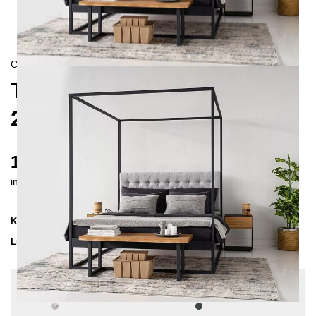
CONTEMPORAIN
TELA HIMMELBETT
200X200
1810 €
inkl. MwSt. inkl. Versandkosten (DE)
Kollektion
TELA
Lieferzeit
4-5 Wochen
| vsl. 3. Sep - 10. Sep
Konfiguration bearbeiten
Stoff:
Hellgrau - Struktur, Farben:
Anthrazit,