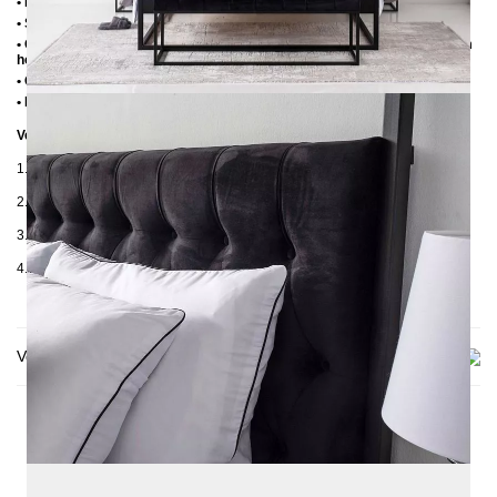
• Fußstopfen aus Kunststoff
• Seitenablagen für Lattenrost 2,8 cm
• Ohne Lattenrost (wir empfehlen bei Einlegetiefe von 10 cm max. 6-7 cm
hohe Lattenroste, damit die Matratze 3-4 cm in den Rahmen einsinkt)
• Ohne Matratze
• Lieferzustand: Zerlegt (in 4 Kartons)
Verpackungsdetails
1. Karton: 2050 x 420 x 100 mm, ≈ 23 kg
2. Karton: 2100 x 180 x 130 mm, ≈ 29 kg
3. Karton: 1850 x 650 x 80 mm, ≈ 24 kg
4. Karton: 2100 x 420 x 100 mm, ≈ 19 kg
Versand & Lieferung