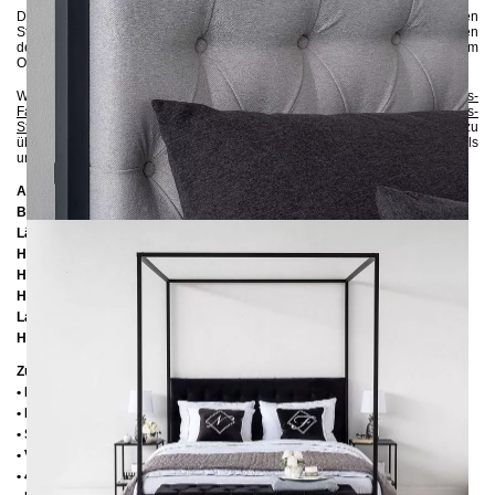
Das Kopfteil ist in mehreren Farben erhältlich,
entweder in einem weichen
Strukturstoff oder
in elegantem Velours.
Die abgebildeten Farben
der Velourstoffe können durch unterschiedliche Bildschirmeinstellungen vom
Original abweichen.
Wenn Sie sich bezüglich der Farbe unsicher sind, können Sie bis zu 5
Gratis-
Farbproben
anfordern :-). Sie können auch gerne zusätzlich bis zu 5
Gratis-
Stoffmuster
bestellen, um sich von der Qualität und dem Aussehen zu
überzeugen. Auf diese Weise können Sie prüfen, ob die Farben des Metalls
und des Stoffs perfekt zu Ihrer Einrichtung passen.
Abmessungen
Breite: 20
6 cm
Länge:
206 cm / 216 cm / 226 cm
Höhe:
200 cm
Höhe bis zur Rahmenunterkante:
25 cm
Höhe bis zur Rahmenoberkante:
35 cm / 39 cm
Lattenrostabsenkung:
10 cm / 14 cm
Höhe von Kopfteil-Element:
60 cm
Zusätzliche Informationen
• Handmade
• Metall: Pulverbeschichtet
• Strukturstoff: 100% Polyester, 280 gr/m²
• Veloursstoff: 100% Polyester, 480 g/m²
• 4 cm breite Mitteltraverse mit Stützfuß