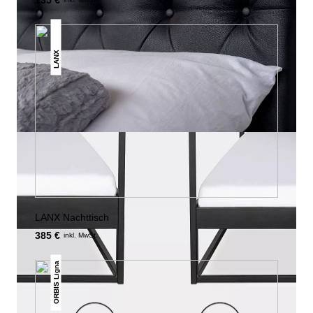
135 €
LANX
LANX Nachttisch
385 €
inkl. MwSt.
ORBIS Ligna