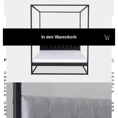
Einlegetiefe: 10 cm, Sonderlänge: Keine,
Kapitonierung: mit
In den Warenkorb
Produktinformationen
Das hochwertige Himmelbett TELA wird in Handarbeit aus 3x3 cm Profilen
gefertigt und anschließend umweltschonend pulverbeschichtet.
Dank dem
weichen Kopfteil
bietet dieses Bettgestell
den Benutzern einen bequemen
Platz zum Entspannen und Schlafen.
Das gesteppte Bettkopfteil wird mit
Schrauben an die Pfosten befestigt. Das Kopfteil besteht aus stabiler MDF-
Platte und einer Polsterung aus hochelastischem Schaumstoff, der eine
komfortable Stütze für den Rücken bietet.
Das stabile und robuste Bettgestell wird zerlegt geliefert und kann
ohne
großes handwerkliches Wissen zusammengebaut werden. Dank
Mitteltraverse mit Stützfuß haben Sie die Möglichkeit sowohl einen Lattenrost
als auch zwei Lattenroste reinzulegen.