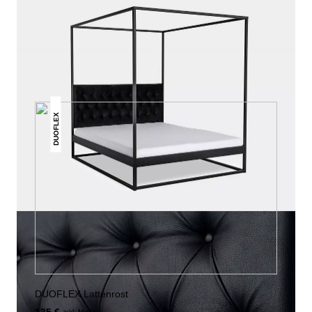
DAS KÖNNTE DIR AUCH
GEFALLEN
DUOFLEX
DUOFLEX Lattenrost
inkl. MwSt.