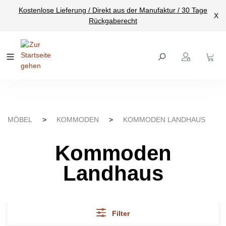
Kostenlose Lieferung / Direkt aus der Manufaktur / 30 Tage
nhalt springen
X
Rückgaberecht
MÖBEL
>
KOMMODEN
>
KOMMODEN LANDHAUS
Kommoden
Landhaus
Filter