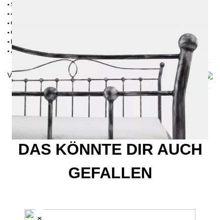
• Seitenablagen für Lattenrost 2,8 cm
• 4 cm breite Mitteltraverse
• Ohne Lattenrost
• Ohne Matratze
• Lieferzustand: Zerlegt (in 2 Kartons)
• Andere RAL-Farben auf Anfrage möglich
Versand & Lieferung
DAS KÖNNTE DIR AUCH
GEFALLEN