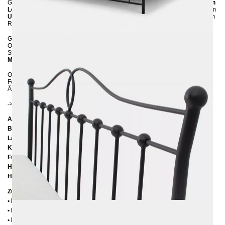
Gold, Silber oder Kupfer, die dem Bettgestell einen
einzigartigen, gealterten
Look
verleihen. Diese handwerkliche Veredelung macht jedes Bett zu einem
Unikat mit Charakter
und sorgt für eine warme, gemütliche Ausstrahlung im
Raum.
Gefertigt aus stabilem Metall, überzeugt das LIZA-Bett nicht nur durch seine
Optik, sondern auch durch
Robustheit, Langlebigkeit
und einen sicheren
Stand. Es lässt sich problemlos mit handelsüblichen
Lattenrosten und
Matratzen
kombinieren.
Ob im Schlafzimmer, Gästezimmer oder als stilvoller Blickfang in einer
Ferienwohnung – das
Eisenbett LIZA 140 x 200
verbindet romantische
Ästhetik mit funktionalem Komfort.
-> NEU:
Hier
finden Sie passende Latteroste.
Abmessungen
Breite:
158 cm
Länge:
207 cm
Kopfteilhöhe:
100 cm
Füßteilhöhe:
80 cm
Höhe bis zur Rahmenunterkante:
25 cm
Höhe bis zur Rahmenoberkante:
39 cm
Zusätzliche Informationen
• Handmade
• Pulverbesichtet
• Fußstopfen aus Kunststoff