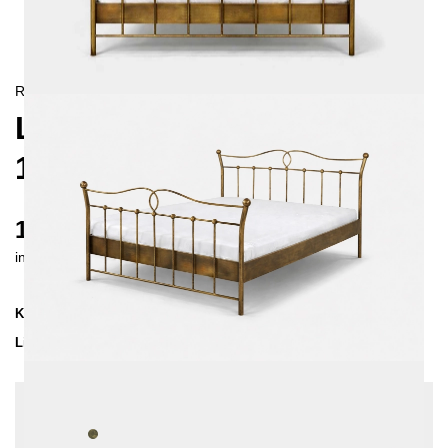
RETRO/
LANDHAUS
LIZA METALLBETT
140X200 CM
1130 €
inkl. MwSt. inkl. Versandkosten (DE)
Kollektion
LIZA
Lieferzeit
3-4 Wochen
| vsl. 28. Aug - 4. Sep
Konfiguration bearbeiten
Farben:
Schwarz/Patina Gold