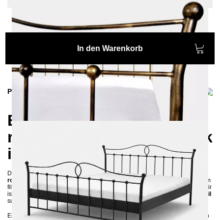
In den Warenkorb
Produktinformationen
Eisenbett LIZA 140 x 200 –
romantischer Vintage-Look
im Landhausstil
Das wunderschöne
Eisenbett LIZA
in der Größe
140 x 200 cm
bringt einen
romantischen Hauch vergangener Zeiten
in dein Schlafzimmer. Mit seinem
filigranen Design, den geschwungenen Formen und dem nostalgischen Flair
ist es die ideale Wahl für alle, die
ein Bett im Landhausstil
oder
Vintage-Stil
suchen.
Ein besonderes Highlight sind die
drei von Hand aufgetragenen Patinas
in