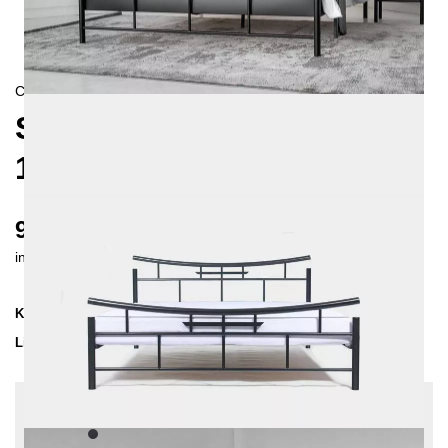
CONTEMPORAIN
SEKO METALLBETT
140X200 CM
980 €
inkl. MwSt. inkl. Versandkosten (DE)
Kollektion
SEKO
Lieferzeit
3-4 Wochen
| vsl. 27. Aug - 3. Sep
Konfiguration bearbeiten
Farben:
Schwarz