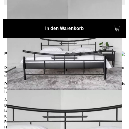
In den Warenkorb
Produktinformationen
Das Metallbett
SEKO
ist die Schönheit Asiens, die Mystik des Orients und die
verführerische Moderne. Durch dieses einzigartige Möbelstück bringen Sie
ein Teil der asiatischen Hochkultur in Ihr Schlafzimmer.
Das Bett besitzt in der Mitte eine Längstraverse mit einem Stützfuß und rechts
und links seitliche Auflageleisten, so können sowohl ein als auch zwei
Lattenroste in den Rahmen reingelegt werden.
Abmessungen
Breite:
148 cm
Länge:
210 cm
Kopfteilhöhe:
92 cm
Füßteilhöhe:
67 cm
Höhe bis zur Rahmenunterkante:
25 cm