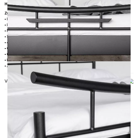
Höhe bis zur Rahmenoberkante:
39 cm
Zusätzliche Informationen
• Handmade
• Pulverbesichtet
• Fußstopfen aus Kunststoff
• Seitenablagen für Lattenrost 2,8 cm
• 4 cm breite Mitteltraverse
• Ohne Lattenrost
• Ohne Matratze
• Lieferzustand: Zerlegt (in 2 Kartons)
• Andere RAL-Farben auf Anfrage möglich
Versand & Lieferung
DAS KÖNNTE DIR AUCH