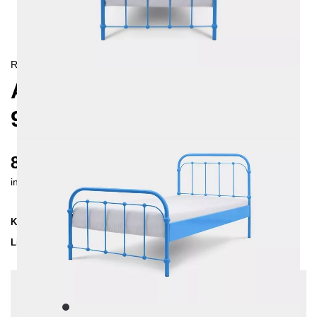
RETRO/
LANDHAUS
AMITA METALLBETT
90X200 CM
820 €
inkl. MwSt. inkl. Versandkosten (DE)
Kollektion
AMITA
Lieferzeit
3-4 Wochen
| vsl. 28. Aug - 4. Sep
Konfiguration bearbeiten
Farben:
Schwarz