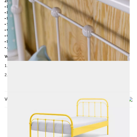
Zusätzliche Informationen
• Handmade
• Pulverbesichtet
• Fußstopfen aus Kunststoff
• Seitenablagen für Lattenrost 2,8 cm
• Ohne Lattenrost
• Ohne Matratze
• Lieferzustand: Zerlegt (in 2 Kartons)
• Andere RAL-Farben auf Anfrage möglich
Verpackungsdetails
1. Karton: 210x80x2030 mm, ≈ 25 kg
2. Karton: 1000x1050x130 mm, ≈ 23 kg
Versand & Lieferung