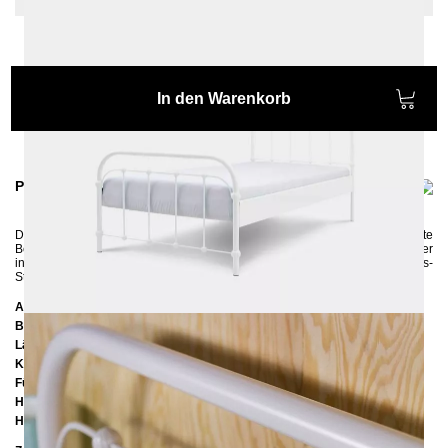
In den Warenkorb
Produktinformationen
Das freche Bettchen AMITA mit einem Schuss von Nostalgie ist das perfekte
Bett für Kinder und Jugendliche: bunt, hip und robust. Ein wahrer Hingucker
in jedem Schlafzimmer, der perfekt zu einem Retro-, Vintage- und Landhaus-
Stil passt.
Abmessungen
Breite:
97 cm
Länge:
207 cm
Kopfteilhöhe:
102 cm
Füßteilhöhe:
75 cm
Höhe bis zur Rahmenunterkante:
25 cm
Höhe bis zur Rahmenoberkante:
39 cm