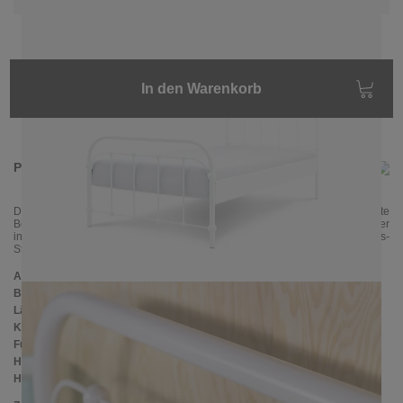
In den Warenkorb
Produktinformationen
Das freche Bettchen AMITA mit einem Schuss von Nostalgie ist das perfekte
Bett für Kinder und Jugendliche: bunt, hip und robust. Ein wahrer Hingucker
in jedem Schlafzimmer, der perfekt zu einem Retro-, Vintage- und Landhaus-
Stil passt.
Abmessungen
Breite:
97 cm
Länge:
207 cm
Kopfteilhöhe:
102 cm
Füßteilhöhe:
75 cm
Höhe bis zur Rahmenunterkante:
25 cm
Höhe bis zur Rahmenoberkante:
39 cm