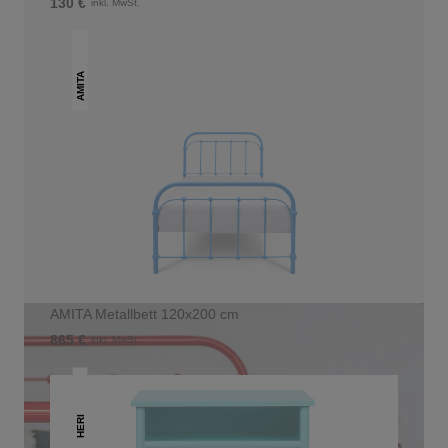
130 €
inkl. MwSt.
AMITA
AMITA Metallbett 120x200 cm
865 €
inkl. MwSt.
HERI