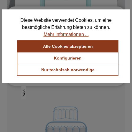
×
Kostenlose Muster für deine
Diese Website verwendet Cookies, um eine
Auswahl
bestmögliche Erfahrung bieten zu können.
Bestelle bis zu 5 Farb- und Stoffmustern und
Mehr Informationen ...
finde die perfekte Kombination für dein Zuhause.
Alle Cookies akzeptieren
Farbmuster ansehen
Konfigurieren
HERI I Nachttisch
Stoffmuster ansehen
380 €
inkl. MwSt.
Nur technisch notwendige
Kostenlos & unverbindlich
AVIA