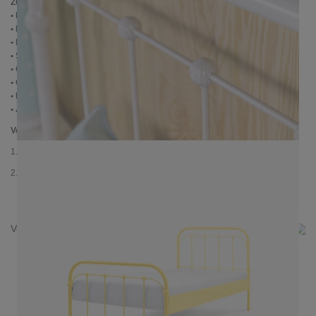
Zusätzliche Informationen
• Handmade
• Pulverbesichtet
• Fußstopfen aus Kunststoff
• Seitenablagen für Lattenrost 2,8 cm
• Ohne Lattenrost
• Ohne Matratze
• Lieferzustand: Zerlegt (in 2 Kartons)
• Andere RAL-Farben auf Anfrage möglich
Verpackungsdetails
1. Karton: 210x80x2030 mm, ≈ 25 kg
2. Karton: 1000x1050x130 mm, ≈ 23 kg
Versand & Lieferung