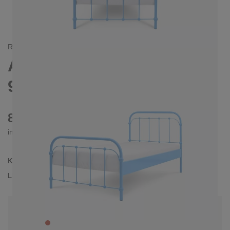
RETRO/
LANDHAUS
AMITA METALLBETT
90X200 CM
820 €
inkl. MwSt. inkl. Versandkosten (DE)
Kollektion
AMITA
Lieferzeit
3-4 Wochen
| vsl. 30. Aug - 6. Sep
Konfiguration bearbeiten
Farben:
Rot