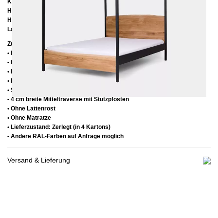
Kopfteilhöhe:
ca. 103 cm
Höhe bis zur Rahmenunterkante:
25 cm
Höhe bis zur Rahmenoberkante:
35 cm
Lattenrostabsenkung:
14 cm
Zusätzliche Informationen
• Handmade
• Holz: Eiche lackiert
• Metall: Pulverbeschichtet
• Fußstopfen aus Kunststoff
• Seitenablagen für Lattenrost 2,8 cm
• 4 cm breite Mitteltraverse mit Stützpfosten
• Ohne Lattenrost
• Ohne Matratze
• Lieferzustand: Zerlegt (in 4 Kartons)
• Andere RAL-Farben auf Anfrage möglich
Versand & Lieferung