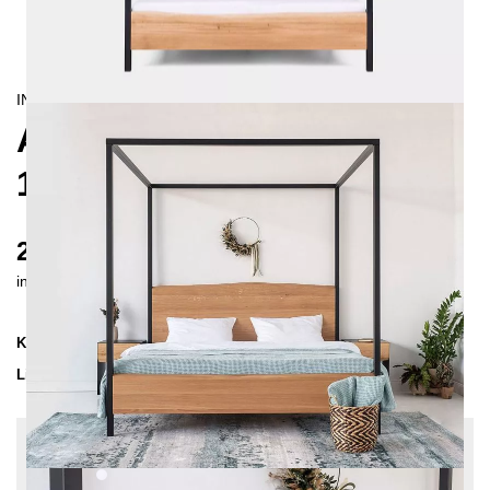
INDUSTRIAL/
CONTEMPORAIN
ARBOR HIMMELBETT
160X200
2350 €
inkl. MwSt. inkl. Versandkosten (DE)
Kollektion
ARBOR
Lieferzeit
3-4 Wochen
| vsl. 30. Aug - 6. Sep
Konfiguration bearbeiten
Farben:
Weiß