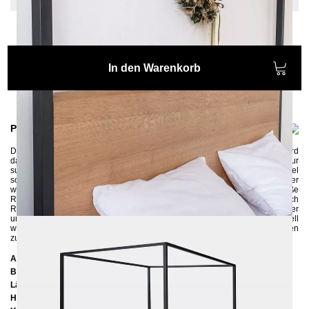
In den Warenkorb
Produktinformationen
Das
Himmelbett ARBOR
wird in Handarbeit gefertigt und jedes Stück wird
dank der natürlichen Baumkante zu einem Unikat. Das Bett ist nicht nur
super gemütlich und komfortabel, es ist auch sehr praktisch. Der Himmel
sorgt für Gemütlichkeit und Geborgenheit, die besonders im Schlafzimmer
wichtig sind. Das in Handarbeit gefertigte Himmelbett passt perfekt in große
Räume und verleiht jedem Schlafzimmer mit ein wenig Stoff einen Hauch
Romantik. Das Himmelbett wird aus Eichenholz und Metall gefertigt, der
umweltschonend pulverbeschichtet wird. Das stabile und robuste Bettgestell
wird zerlegt geliefert und kann
ohne großes handwerkliches Wissen
zusammengebaut werden.
Abmessungen
Breite:
166 cm
Länge:
206 cm
Höhe:
200 cm