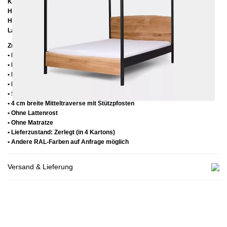
Kopfteilhöhe:
ca. 103 cm
Höhe bis zur Rahmenunterkante:
25 cm
Höhe bis zur Rahmenoberkante:
35 cm
Lattenrostabsenkung:
14 cm
Zusätzliche Informationen
• Handmade
• Holz: Eiche lackiert
• Metall: Pulverbeschichtet
• Fußstopfen aus Kunststoff
• Seitenablagen für Lattenrost 2,8 cm
• 4 cm breite Mitteltraverse mit Stützpfosten
• Ohne Lattenrost
• Ohne Matratze
• Lieferzustand: Zerlegt (in 4 Kartons)
• Andere RAL-Farben auf Anfrage möglich
Versand & Lieferung