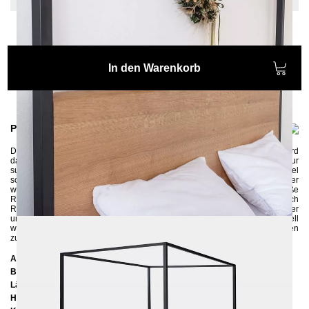
In den Warenkorb
Produktinformationen
Das
Himmelbett ARBOR
wird in Handarbeit gefertigt und jedes Stück wird
dank der natürlichen Baumkante zu einem Unikat. Das Bett ist nicht nur
super gemütlich und komfortabel, es ist auch sehr praktisch. Der Himmel
sorgt für Gemütlichkeit und Geborgenheit, die besonders im Schlafzimmer
wichtig sind. Das in Handarbeit gefertigte Himmelbett passt perfekt in große
Räume und verleiht jedem Schlafzimmer mit ein wenig Stoff einen Hauch
Romantik. Das Himmelbett wird aus Eichenholz und Metall gefertigt, der
umweltschonend pulverbeschichtet wird. Das stabile und robuste Bettgestell
wird zerlegt geliefert und kann
ohne großes handwerkliches Wissen
zusammengebaut werden.
Abmessungen
Breite:
166 cm
Länge:
206 cm
Höhe:
200 cm