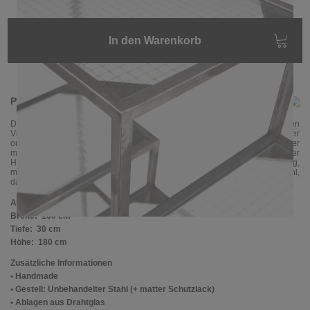
In den Warenkorb
Produktinformationen
Das einzigartige Regal
ASPER,
das aus Drahtglas und schmalen
Vierkantrohren aus Stahl gefertig wird, macht dieses Möbelstück zu einer
originellen Ergänzung, die sowohl zum Industrial-Stil als auch zu einer
modernen Einrichtung passt. Dieses Möbelstück wird in aufwändiger
Handarbeit hergestellt und unbehandelt gelassen, ohne Pulverbeschichtung,
mit Schleifspuren, Resten von Zunderschicht .. Das Drahtgeflecht aus Stahl,
das in die Glasmasse eingewalzt wurde, passt hier perfekt als Ablage.
Abmessungen
Breite:
100 cm
Tiefe:
30 cm
Höhe:
180 cm
Zusätzliche Informationen
• Handmade
• Gestell: Unbehandelter Stahl (+ matter Schutzlack)
• Ablagen aus Drahtglas