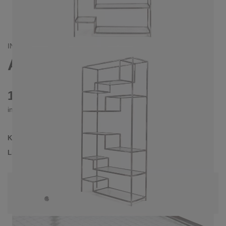
INDUSTRIAL/
CONTEMPORAIN
ASPER REGAL
1480 €
inkl. MwSt. inkl. Versandkosten (DE)
Kollektion
ASPER
Lieferzeit
3-4 Wochen
| vsl. 30. Aug - 6. Sep
Konfiguration bearbeiten
Farben:
Unbehandelter Stahl