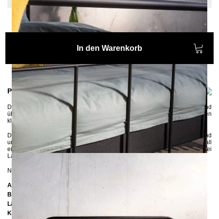
In den Warenkorb
Produktinformationen
Das
Metallbett AVOS
wird
in liebevoller Handarbeit gefertigt und
überzeugt
mit seiner hohen Qualität. Dank den weichen Rundungen und den
klaren Linien fügt sich das Metallbett in jede Umgebung perfekt ein.
Das Metallbett wird in Handarbeit gefertigt und erhält eine hochwertige und
ungiftige Pulverbeschichtung, welche bei ca. 200 °C in das Metall
eingebrannt wird.
In den Bettrahmen können sowohl ein als auch zwei
Lattenroste reingelegt werden.
NEU:
Hier
finden Sie passende Lattenroste.
Abmessungen
Breite:
147 cm
Länge:
207 cm
Kopfteilhöhe:
102 cm