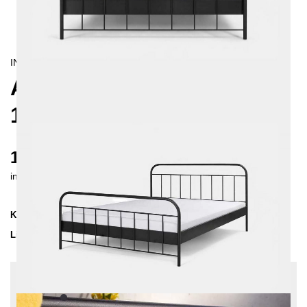
INDUSTRIAL/
RETRO/
LANDHAUS
AVOS METALLBETT
140X200 CM
1075 €
inkl. MwSt. inkl. Versandkosten (DE)
Kollektion
AVOS
Lieferzeit
3-4 Wochen
| vsl. 29. Aug - 5. Sep
Konfiguration bearbeiten
Farben:
Schwarz