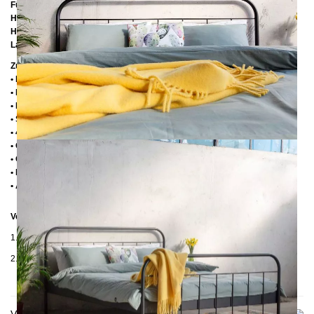
Füßteilhöhe:
75 cm
Höhe bis zur Rahmenunterkante:
25 cm
Höhe bis zur Rahmenoberkante:
39 cm
Lattenrostabsenkung:
14 cm
Zusätzliche Informationen
• Handmade
• Pulverbesichtet
• Fußstopfen aus Kunststoff
• Seitenablagen für Lattenrost 2,8 cm
• 4 cm breite Mitteltraverse
• Ohne Lattenrost
• Ohne Matratze
• Lieferzustand: Zerlegt (in 2 Kartons)
• Andere RAL-Farben auf Anfrage möglich
Verpackungsdetails
1. Karton: 210x80x2030 mm, ≈ 25 kg
2. Karton: 1500x1050x130 mm, ≈ 30 kg