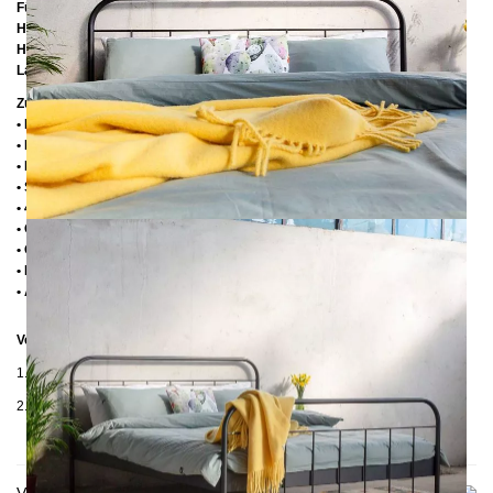
Füßteilhöhe:
75 cm
Höhe bis zur Rahmenunterkante:
25 cm
Höhe bis zur Rahmenoberkante:
39 cm
Lattenrostabsenkung:
14 cm
Zusätzliche Informationen
• Handmade
• Pulverbesichtet
• Fußstopfen aus Kunststoff
• Seitenablagen für Lattenrost 2,8 cm
• 4 cm breite Mitteltraverse
• Ohne Lattenrost
• Ohne Matratze
• Lieferzustand: Zerlegt (in 2 Kartons)
• Andere RAL-Farben auf Anfrage möglich
Verpackungsdetails
1. Karton: 210x80x2030 mm, ≈ 25 kg
2. Karton: 1500x1050x130 mm, ≈ 30 kg