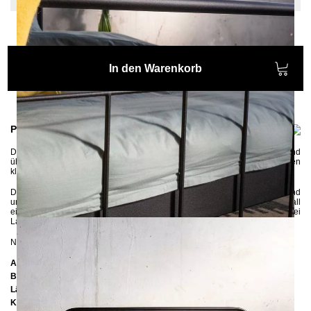
In den Warenkorb
Produktinformationen
Das
Metallbett AVOS
wird
in liebevoller Handarbeit gefertigt und
überzeugt
mit seiner hohen Qualität. Dank den weichen Rundungen und den
klaren Linien fügt sich das Metallbett in jede Umgebung perfekt ein.
Das Metallbett wird in Handarbeit gefertigt und erhält eine hochwertige und
ungiftige Pulverbeschichtung, welche bei ca. 200 °C in das Metall
eingebrannt wird.
In den Bettrahmen können sowohl ein als auch zwei
Lattenroste reingelegt werden.
NEU:
Hier
finden Sie passende Lattenroste.
Abmessungen
Breite:
147 cm
Länge:
207 cm
Kopfteilhöhe:
102 cm