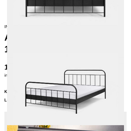
INDUSTRIAL/
RETRO/
LANDHAUS
AVOS METALLBETT
140X200 CM
1075 €
inkl. MwSt. inkl. Versandkosten (DE)
Kollektion
AVOS
Lieferzeit
3-4 Wochen
| vsl. 29. Aug - 5. Sep
Konfiguration bearbeiten
Farben:
Hellgrau