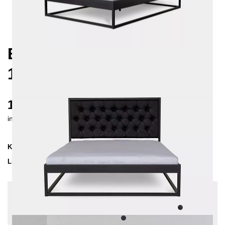
EKON METALLBETT
140X200 CM
1150 €
inkl. MwSt. inkl. Versandkosten (DE)
Kollektion
EKON
Lieferzeit
4-5 Wochen
| vsl. 4. Sep - 11. Sep
Konfiguration bearbeiten
Einlegetiefe: 10 cm, Sonderlänge: Keine, Stoff:
Kunstleder - Schwarz, Farben:
Schwarz