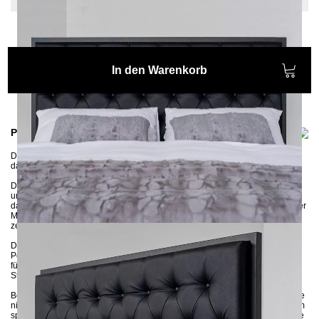
In den Warenkorb
Produktinformationen
Das Metallbett EKON ist eine modifizierte Version des Bettes SIMPLEX,
das
wir um einen Kopfteil erweitert haben. Für den optimalen Sitzkomfort.
Das Bett wird aus 3x3 cm Stahlprofilen in Handarbeit gefertigt und
umweltschonend pulverbeschichtet. Die breiten Seitenleisten sorgen dafür,
dass die Matratze ganz fest im Gestell sitzt und eine zusätzliche Stütze in der
Mitte des Bettes sorgt für noch mehr Stabilität. Das stabile Metallgestell wird
zerlegt an Sie geliefert und kann ganz einfach zusammengebaut werden.
Das gesteppte Bettkopfteil besteht aus stabiler MDF-Platte und einer
Polsterung aus hochelastischem Schaumstoff, der eine komfortable Stütze
für den Rücken bietet. Das Kopfteil ist entweder in einem weichen
Strukturstoff oder in elegantem Velours erhältlich.
Bei Fragen zur Farbwahl stehen wir Ihnen gerne zur Verfügung – zögern Sie
nicht, uns nach Farbmustern zu fragen! Wenn Sie auf der Suche nach einem
speziellen Stoff wie Bouclé oder ähnlichem sind, kontaktieren Sie uns gerne