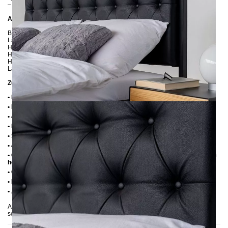
– wir senden Ihnen die passenden Stoffproben zu
Abmessungen
Breite: 146 cm
Länge: 206 cm / 216 cm / 226 cm
Höhe: 113 cm
Höhe bis zur Rahmenunterkante: 25 cm
Höhe bis zur Rahmenoberkante: 35 cm / 39 cm
Lattenrostabsenkung: 10 cm oder 14 cm
Zusätzliche Informationen
• Handmade
• Metall: Pulverbeschichtet
• 4 cm breite Mitteltraverse mit Stützfuß
• Fußstopfen aus Kunststoff
• Seitenablagen für Lattenrost 2,8 cm
• 4 cm breite Mitteltraverse mit Stützfuß
• Ohne Lattenrost (wir empfehlen bei Einlegetiefe von 10 cm max. 6-7 cm
hohe Lattenroste, damit die Matratze 3-4 cm in den Rahmen einsinkt)
• Ohne Matratze
• Lieferzustand: Zerlegt (in 3 Kartons)
• Andere RAL-Farben auf Anfrage möglich
Abgebildet: 160x200, Einlegetiefe 10 cm, Metall: Schwarz, Stoff: Kunstleder
schwarz