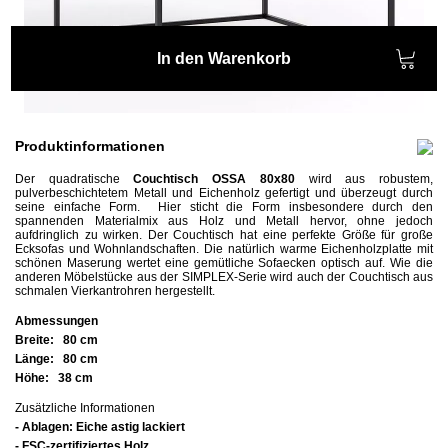
In den Warenkorb
Produktinformationen
Der
quadratische
Couchtisch OSSA 80x80
wird aus
robustem,
pulverbeschichtetem
Metall und Eichenholz gefertigt und überzeugt durch
seine einfache Form.
Hier sticht die Form insbesondere durch den
spannenden Materialmix aus Holz und Metall hervor, ohne jedoch
aufdringlich zu wirken.
Der Couchtisch hat eine perfekte Größe für große
Ecksofas und Wohnlandschaften. D
ie natürlich warme Eichenholzplatte mit
schönen Maserung wertet eine gemütliche Sofaecken optisch auf.
Wie die
anderen Möbelstücke aus der SIMPLEX-Serie wird auch der Couchtisch aus
schmalen Vierkantrohren hergestellt.
Abmessungen
Breite:
80 cm
Länge:
80 cm
Höhe:
38 cm
Zusätzliche Informationen
- Ablagen: Eiche astig lackiert
- FSC-zertifiziertes Holz