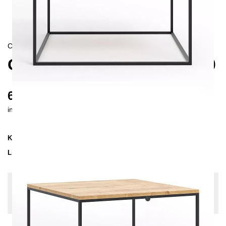
CONTEMPORAIN/
SKANDINAVISCH
OSSA COUCHTISCH 80X80
615 €
inkl. MwSt. inkl. Versandkosten (DE)
Kollektion
OSSA
Lieferzeit
3-4 Wochen
| vsl. 27. Aug - 3. Sep
Konfiguration bearbeiten
Holzfarbe: Eiche leicht astig, Farben:
Anthrazit