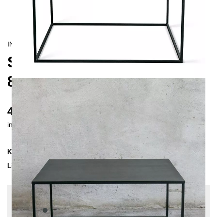
INDUSTRIAL/
CONTEMPORAIN
SIMPLEX COUCHTISCH
80X80
435 €
inkl. MwSt. inkl. Versandkosten (DE)
Kollektion
SIMPLEX
Lieferzeit
2-3 Wochen
| vsl. 21. Aug - 28. Aug
Konfiguration bearbeiten
Farben:
Anthrazit