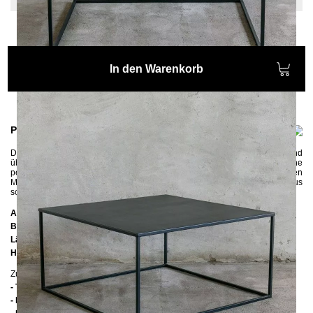
In den Warenkorb
Produktinformationen
Der große
Couchtisch SIMPLEX 80x80
wird aus Metall gefertigt und
überzeugt durch seine einfache, quadratische Form. Der Couchtisch hat eine
perfekte Größe für große Ecksofas und Wohnlandschaften. Wie die anderen
Möbelstücke aus der SIMPLEX-Serie wird auch der Couchtisch aus
schmalen Vierkantrohren hergestellt.
Abmessungen
Breite:
80 cm
Länge:
80 cm
Höhe:
38 cm
Zusätzliche Informationen
- Tischplatte: Metall
- Pulverbeschichteter Stahl