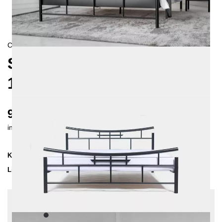
CONTEMPORAIN
SEKO METALLBETT
140X200 CM
980 €
inkl. MwSt. inkl. Versandkosten (DE)
Kollektion
SEKO
Lieferzeit
3-4 Wochen
| vsl. 28. Aug - 4. Sep
Konfiguration bearbeiten
Farben:
Schwarz