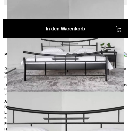
In den Warenkorb
Produktinformationen
Das Metallbett
SEKO
ist die Schönheit Asiens, die Mystik des Orients und die
verführerische Moderne. Durch dieses einzigartige Möbelstück bringen Sie
ein Teil der asiatischen Hochkultur in Ihr Schlafzimmer.
Das Bett besitzt in der Mitte eine Längstraverse mit einem Stützfuß und rechts
und links seitliche Auflageleisten, so können sowohl ein als auch zwei
Lattenroste in den Rahmen reingelegt werden.
Abmessungen
Breite:
148 cm
Länge:
210 cm
Kopfteilhöhe:
92 cm
Füßteilhöhe:
67 cm
Höhe bis zur Rahmenunterkante:
25 cm