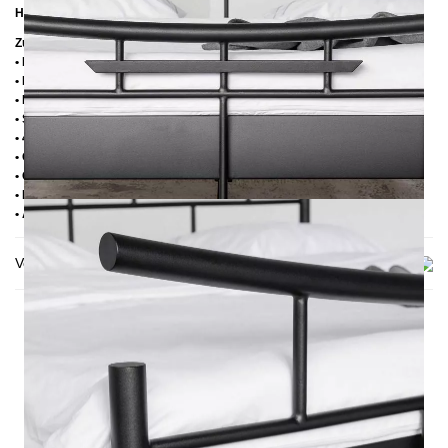
Höhe bis zur Rahmenoberkante:
39 cm
Zusätzliche Informationen
• Handmade
• Pulverbesichtet
• Fußstopfen aus Kunststoff
• Seitenablagen für Lattenrost 2,8 cm
• 4 cm breite Mitteltraverse
• Ohne Lattenrost
• Ohne Matratze
• Lieferzustand: Zerlegt (in 2 Kartons)
• Andere RAL-Farben auf Anfrage möglich
Versand & Lieferung
DAS KÖNNTE DIR AUCH