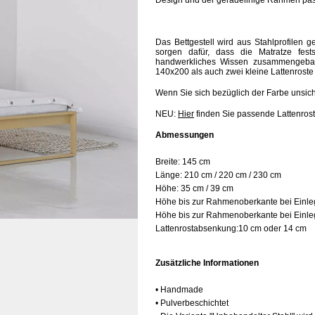
Design und der geradelinige Rahmen pass
Das Bettgestell wird aus Stahlprofilen 
sorgen dafür, dass die Matratze fests
handwerkliches Wissen zusammengeb
140x200 als auch zwei kleine Lattenrost
Wenn Sie sich bezüglich der Farbe unsic
NEU:
Hier
finden Sie passende Lattenrost
Abmessungen
Breite:
145 cm
Länge:
210 cm / 220 cm / 230 cm
Höhe:
35 cm / 39 cm
Höhe bis zur Rahmenoberkante bei Einleg
Höhe bis zur Rahmenoberkante bei Einleg
Lattenrostabsenkung:10 cm oder 14 cm
Zusätzliche Informationen
• Handmade
• Pulverbeschichtet