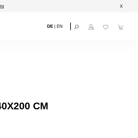
ht
X
DE
|
EN
40X200 CM