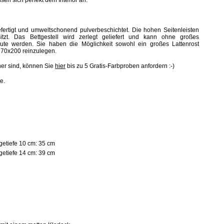
en sich perfekt dem Interior an.
gefertigt und umweltschonend pulverbeschichtet. Die hohen Seitenleisten
itzt.
Das Bettgestell
wird
zerlegt
geliefert und kann ohne großes
aute werden.
Sie haben die Möglichkeit sowohl ein großes Lattenrost
e 70x200 reinzulegen.
her sind, können Sie
hier
bis zu 5 Gratis-Farbproben anfordern :-)
e.
etiefe 10 cm: 35 cm
etiefe 14 cm: 39 cm