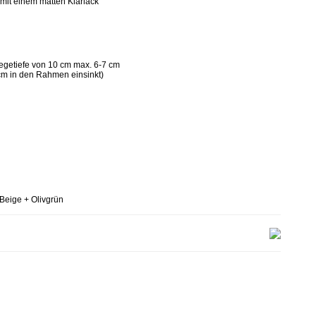
 mit einem matten Klarlack
legetiefe von 10 cm max. 6-7 cm
 cm in den Rahmen einsinkt)
 Beige + Olivgrün