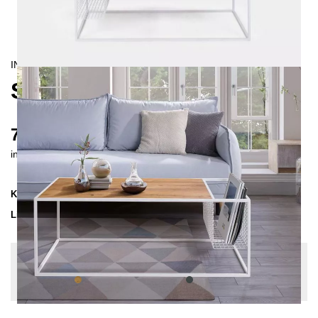
INDUSTRIAL/
CONTEMPORAIN
SPEL COUCHTISCH
720 €
inkl. MwSt. inkl. Versandkosten (DE)
Kollektion
SPEL
Lieferzeit
3-4 Wochen
| vsl. 28. Aug - 4. Sep
Konfiguration bearbeiten
Holzfarbe:
Eiche natur, Farben:
Anthrazit