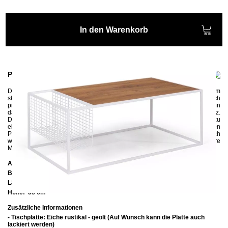
In den Warenkorb
Produktinformationen
Der
Couchtisch
SPEL
aus der
Kollektion SKOG, die in einem
skandinavischen Stil designt wurde, ist nicht nur sehr qualitativ sondern auch
praktisch. Die wunderschöne dünne Tischplatte aus Eiche rustikal wird in
das Metallgestell präzise eingesunken und bietet sehr viel Platz.
Die einzigartigen Maserungen der Rustikaleiche machen jedes Stück zu
einem Unikat. Das geradlinige und schlichte Metallgestell aus quadratischen
Profilen bewirkt, dass der schwere Couchtisch sehr leicht und harmonisch
wirkt. Der eingebaute Zeitungskorb bietet viel Stauraum für alle Ihre
Magazine und Zeitungen.
Abmessungen
Breite:
60 cm
Länge:
110 cm
Höhe:
38 cm
Zusätzliche Informationen
- Tischplatte: Eiche rustikal - geölt (Auf Wünsch kann die Platte auch
lackiert werden)