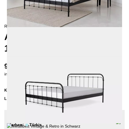
RETRO/
LANDHAUS
AMITA METALLBETT
140X200 CM
970 €
inkl. MwSt. inkl. Versandkosten (DE)
Kollektion
AMITA
Lieferzeit
3-4 Wochen
| vsl. 28. Aug - 4. Sep
Konfiguration bearbeiten
Farben:
Türkis