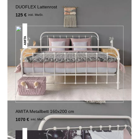
DUOFLEX Lattenrost
125 €
inkl. MwSt.
AMITA
AMITA Metallbett 160x200 cm
1070 €
inkl. MwSt.