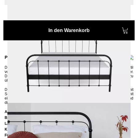
In den Warenkorb
Produktinformationen
Das in aufwändiger Handarbeit gefertigte
Metallbett
AMITA
erinnert an Stil
vergangener Jahre
und bringt einen Hauch von Nostalgie ins Schlafzimmer.
Die gerillten kleinen Eisenkugel wirken sehr dekorativ jedoch nicht zu
überladen.
Das Metallbett hat sehr stabile und steife Konstruktion, deren Elemente mit
Schrauben verbunden werden. Es verfügt über eine
Mitteltraverse mit
einem
Stützfuß, die
zur Verstärkung des Bettrahmens dient und
die Möglichkeit zwei Lattenroste reinzulegen bietet.
Abmessungen
Breite:
147 cm
Länge:
207 cm
Kopfteilhöhe:
102 cm
Füßteilhöhe:
75 cm