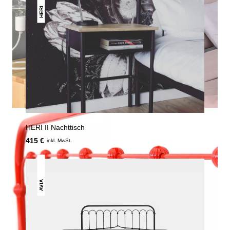
HERI
HERI II Nachttisch
415 €
inkl. MwSt.
AVIA