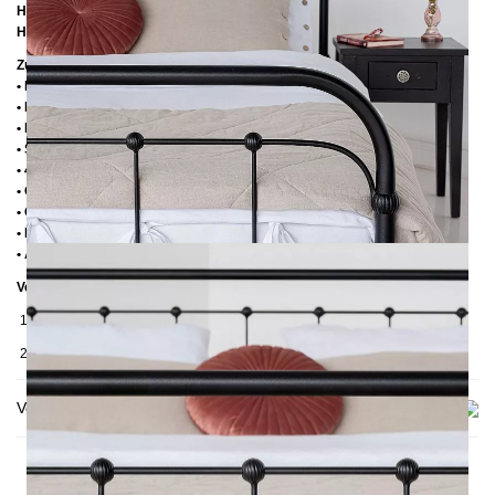
Höhe bis zur Rahmenunterkante:
25 cm
Höhe bis zur Rahmenoberkante:
39 cm
Zusätzliche Informationen
• Handmade
• Pulverbesichtet
• Fußstopfen aus Kunststoff
• Seitenablagen für Lattenrost 2,8 cm
• 4 cm breite Mitteltraverse
• Ohne Lattenrost
• Ohne Matratze
• Lieferzustand: Zerlegt (in 2 Kartons)
• Andere RAL-Farben auf Anfrage möglich
Verpackungsdetails
1. Karton: 210x80x2030 mm, ≈ 25 kg
2. Karton: 1500x1050x130 mm, ≈ 33 kg
Versand & Lieferung