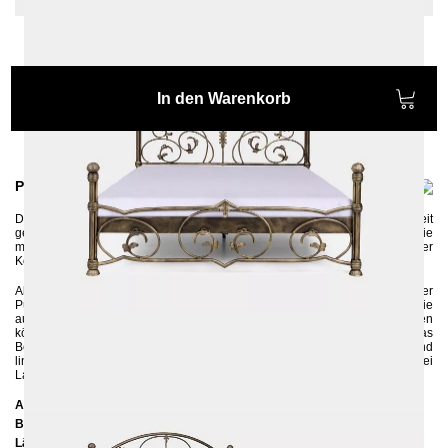
In den Warenkorb
Produktinformationen
Das Metallbett
SALOMON
wird in liebevoller, aufwändiger Handarbeit
gefertigt und überzeugt mit seiner hohen Qualität. Die floralen Motive und die
mächtigen Pfosten machen das Bett einzigartig. Hier schlaffen Sie wie der
König.
Alle El
emente
des Bettes werden zuerst umweltschonend per
Pulverbeschichtung in der Farbe Schwarz lackiert.
Die goldene Patina, die
auf die schwarze Struktur-Farbe per Hand aufgetragen wird und den
königlichen Charakter noch erhöht, wird mit matten Klarlack geschützt. Das
Bett
besitzt in der Mitte eine Längstraverse mit einem Stützfuß und rechts und
links seitliche Auflageleisten, so können sowohl ein als auch zwei
Lattenroste in den Rahmen reingelegt werden.
Abmessungen
Breite:
150 cm
Länge:
216 cm