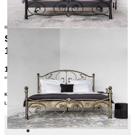
RETRO/
LANDHAUS
SALOMON METALLBETT
140X200 CM
1925 €
inkl. MwSt. inkl. Versandkosten (DE)
Kollektion
SALOMON
Lieferzeit
4-5 Wochen
| vsl. 3. Sep - 10. Sep
Konfiguration bearbeiten
Farben:
Schwarz