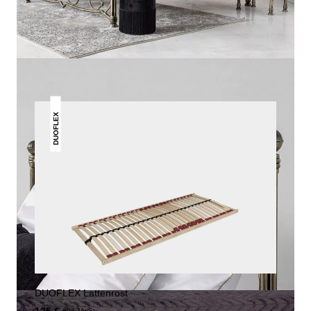
DAS KÖNNTE DIR AUCH
GEFALLEN
DUOFLEX
DUOFLEX Lattenrost
inkl. MwSt.