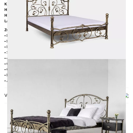
Kopfteilhöhe:
130 cm
Höhe bis zur Rahmenunterkante:
25 cm
Höhe bis zur Rahmenoberkante:
39 cm
Lattenrostabsenkung:
14 cm
Zusätzliche Informationen
• Handmade
• Pulverbesichtet
• Fußstopfen aus Kunststoff
• Seitenablagen für Lattenrost 2,8 cm
• 4 cm breite Mitteltraverse
• Ohne Lattenrost
• Ohne Matratze
• Lieferzustand: Zerlegt (in 3 Kartons)
• Andere RAL-Farben auf Anfrage möglich
Versand & Lieferung