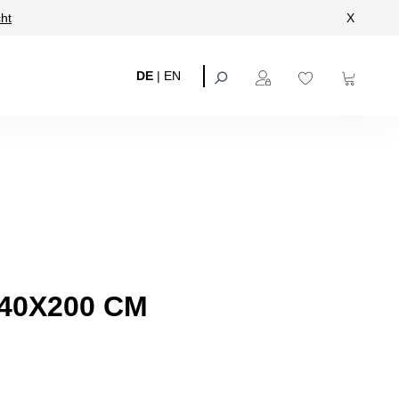
ht
X
DE
|
EN
40X200 CM