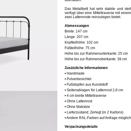
überladen.
Das Metallbett hat sehr stabile und st
verfügt über eine
Mitteltraverse mit eine
zwei Lattenroste reinzulegen bietet.
Abmessungen
Breite:
147 cm
Länge:
207 cm
Kopfteilhöhe:
102 cm
Füßteilhöhe:
75 cm
Höhe bis zur Rahmenunterkante:
25 cm
Höhe bis zur Rahmenoberkante:
39 cm
Zusätzliche Informationen
• Handmade
• Pulverbesichtet
• Fußstopfen aus Kunststoff
• Seitenablagen für Lattenrost 2,8 cm
• 4 cm breite Mitteltraverse
• Ohne Lattenrost
• Ohne Matratze
• Lieferzustand: Zerlegt (in 2 Kartons)
• Andere RAL-Farben auf Anfrage möglich
Verpackungsdetails